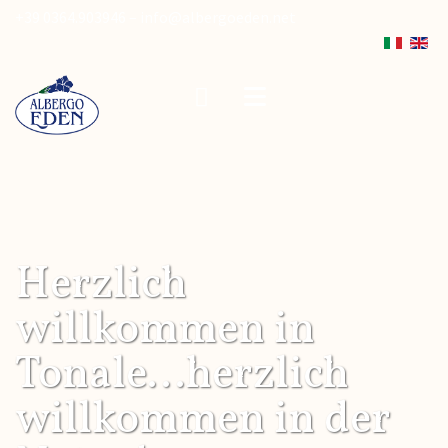
+39 0364.903946 –
info@albergoeden.net
Herzlich
willkommen in
Tonale...herzlich
willkommen in der