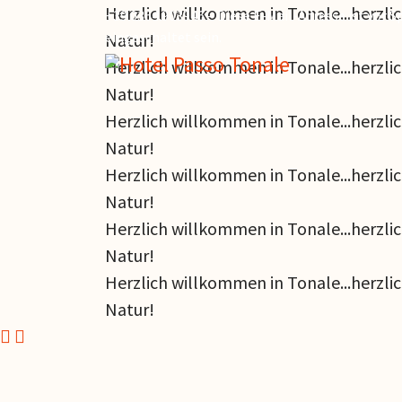
Herzlich willkommen in Tonale...herzli
+39 0364.903946 –
Diese E-Mail-Adresse ist vor 
eingeschaltet sein.
Natur!
Herzlich willkommen in Tonale...herzli
Natur!
Herzlich willkommen in Tonale...herzli
Natur!
Herzlich willkommen in Tonale...herzli
Natur!
Herzlich willkommen in Tonale...herzli
Natur!
Herzlich willkommen in Tonale...herzli
Natur!